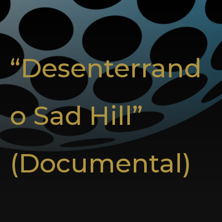
“Desenterrand
o Sad Hill”
(Documental)