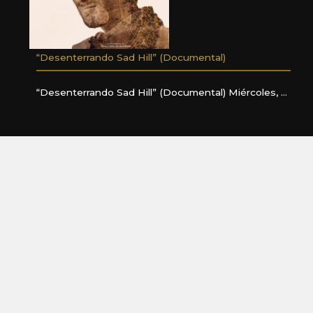
“Desenterrando Sad Hill” (Documental)
“Desenterrando Sad Hill” (Documental) Miércoles, …
READ MORE
“MARWAN” Concierto gira “Mis paisajes interiores”
“MARWAN” Concierto gira “Mis paisajes interiores”
Viernes …