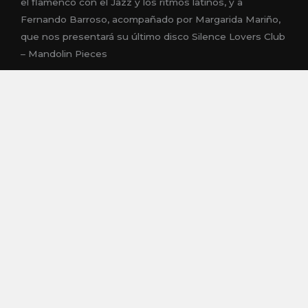
el flamenco con el Jazz y los ritmos latinos, y a
Fernando Barroso, acompañado por Margarida Mariño,
que nos presentará su último disco Silence Lovers Club
– Mandolin Pieces
También como novedad en Jazziberia henos querido
contar con los mas pequeños, ofreciendo el
espectáculo dLive! Magia y Música, Espectáculo para
todos los públicos donde podremos escuchar música
¡En directo!,de la mano de Sergio Barquilla (magia
visual), Fernando Flores (magia cómica familiar) y Mago
Trejo (piano y magia).
“Un tranvía llamado deseo”Viernes, 23 de noviembre.
20,15h. Con el Colectivo “Jazz y vino entre amigos”.
Proyección con presentación de Ricardo Cabezas y
debate posterior. Precio de la entrada: 2€
“Fernando Barroso con Margarida Mariño”. Sábado, 24
de noviembre. 21,30h. Concierto . AIE Entrada